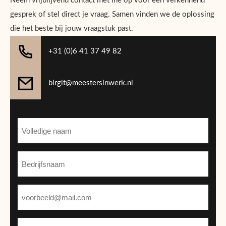
Neem vrijblijvend contact met me op voor een verkennend
gesprek of stel direct je vraag. Samen vinden we de oplossing
die het beste bij jouw vraagstuk past.
+31 (0)6 41 37 49 82
birgit@meestersinwerk.nl
Naam
(Vereist)
Bedrijfsnaam
(Vereist)
E-
mailadres
(Vereist)
Onderwerp