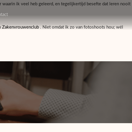
r waarin ik veel heb geleerd, en tegelijkertijd besefte dat leren nooit
tact
an
Zakenvrouwenclub
. Niet omdat ik zo van fotoshoots hou; wél