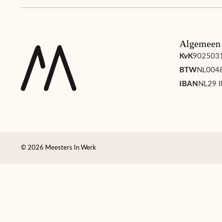
Algemeen
KvK
902503
BTW
NL004
IBAN
NL29 I
© 2026 Meesters In Werk