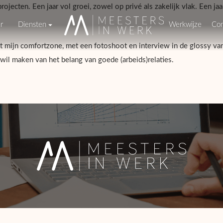
ojecten. Een jaar vol groei, zowel op privé als zakelijk vlak. Een jaa
r
Diensten
Werkwijze
Con
uit mijn comfortzone, met een fotoshoot en interview in de glossy v
wil maken van het belang van goede (arbeids)relaties.