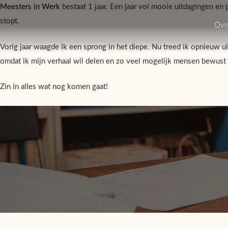
Meesters in Werk
bestaat 1 jaar. Een jaar vol mooie uitdagingen en pr
stopt.
Ove
Vorig jaar waagde ik een sprong in het diepe. Nu treed ik opnieuw 
omdat ik mijn verhaal wil delen en zo veel mogelijk mensen bewust 
Zin in alles wat nog komen gaat!